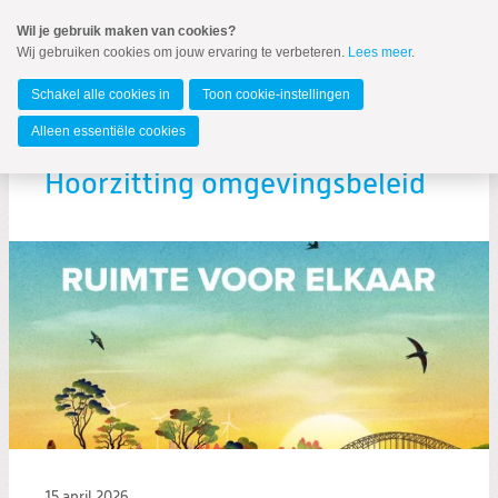
Spring
Wil je gebruik maken van cookies?
naar
Wij gebruiken cookies om jouw ervaring te verbeteren.
Lees meer
.
MENU
Spring
naar
Zuid-Holland
de
Schakel alle cookies in
Toon cookie-instellingen
inhoud
Spring
Alleen essentiële cookies
naar
het
Hoorzitting omgevingsbeleid
hoofdmenu
Nieuws
VIZIER 2022-3
Nieuwsbrief Vizier
Landelijk nieuws ChristenUnie
15 april 2026