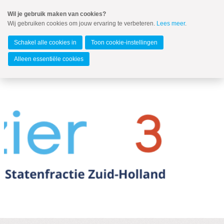
Spring
Wil je gebruik maken van cookies?
naar
Wij gebruiken cookies om jouw ervaring te verbeteren.
Lees meer
.
MENU
Spring
naar
Zuid-Holland
de
Schakel alle cookies in
Toon cookie-instellingen
inhoud
Spring
Alleen essentiële cookies
naar
het
hoofdmenu
Nieuws
VIZIER 2022-3
Nieuwsbrief Vizier
Landelijk nieuws ChristenUnie