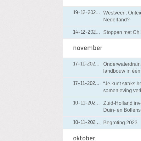
Westveen: Ontei
19-12-2022
19-12-2022 17:16
Nederland?
Stoppen met Ch
14-12-2022
14-12-2022 21:20
november
Onderwaterdrain
17-11-2022
17-11-2022 20:32
landbouw in éé
“Je kunt straks 
17-11-2022
17-11-2022 12:44
samenleving verl
Zuid-Holland inv
10-11-2022
10-11-2022 17:42
Duin- en Bollens
Begroting 2023
10-11-2022
10-11-2022 15:44
oktober