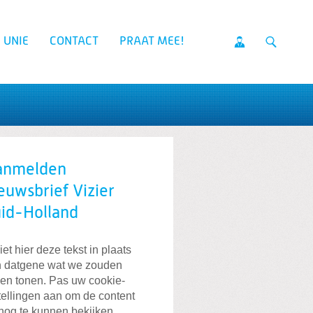
 UNIE
CONTACT
PRAAT MEE!
anmelden
euwsbrief Vizier
id-Holland
iet hier deze tekst in plaats
 datgene wat we zouden
len tonen. Pas uw cookie-
tellingen aan om de content
nog te kunnen bekijken.