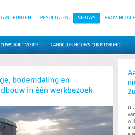
STANDPUNTEN
RESULTATEN
NIEUWS
PROVINCIALE
IEUWSBRIEF VIZIER
LANDELIJK NIEUWS CHRISTENUNIE
Zoeken
A
ge, bodemdaling en
ni
andbouw in één werkbezoek
Zu
U z
van
wil
ins
als