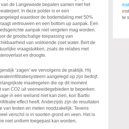
 van de Langeweide bepalen samen met het
ins
aterpeil. In deze polder is er een
ins
aangelegd waardoor de bodemdaling met 50%
te 
vraagt vertrouwen en een bottom up aanpak. Een
biedsgerichte aanpak niet vergeten mag worden.
or de grootschalige toepassing van
hikbaarheid van voldoende zoet water. Bert de
urlijke vraagstukken, zoals de relaties met
ateroverlast en droogte.
ndijk ‘zagen’ we vervolgens de praktijk. Hij
aterinfiltratiesysteem aangelegd op zijn bedrijf.
 belangrijkste maatregelen die op dit moment
ot van CO2 uit veenweidegebieden te beperken.
age in een weiland niet kan zien, kon Bartlo
filtratie effect heeft. Anderzijds zijn de resultaten
ode van testen en meten noodzakelijk. Tevens
veel verschil is in soorten grond en veen. Het is
e niet uniform toegepast kan worden.