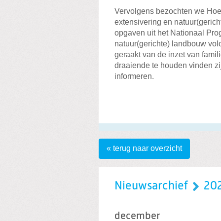
Vervolgens bezochten we Hoev
extensivering en natuur(gericht
opgaven uit het Nationaal Pro
natuur(gerichte) landbouw volo
geraakt van de inzet van famil
draaiende te houden vinden zi
informeren.
« terug naar overzicht
Nieuwsarchief
20
december