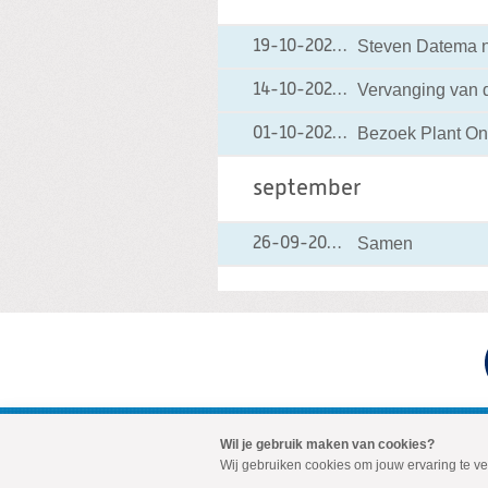
Steven Datema ni
19-10-2022
19-10-2022 09:53
Vervanging van 
14-10-2022
14-10-2022 21:01
Bezoek Plant On
01-10-2022
01-10-2022 19:27
september
Samen
26-09-2022
26-09-2022 19:08
Wil je gebruik maken van cookies?
Visit
our
Wij gebruiken cookies om jouw ervaring te v
social