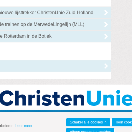
euwe lijsttrekker ChristenUnie Zuid-Holland
de treinen op de MerwedeLingelijn (MLL)
e Rotterdam in de Botlek
Schakel alle cookies in
Toon cooki
erbeteren.
Lees meer
.