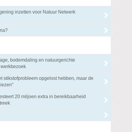
gening inzetten voor Natuur Netwerk
ina?
age, bodemdaling en natuurgerichte
n werkbezoek
het stikstofprobleem opgelost hebben, maar de
iezen”
esteert 20 miljoen extra in bereikbaarheid
treek