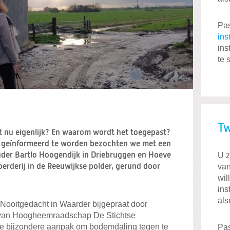
Pas
ins
ins
te 
Tw
t nu eigenlijk? En waarom wordt het toegepast?
r geïnformeerd te worden bezochten we met een
U z
der Bartlo Hoogendijk in Driebruggen en Hoeve
van
oerderij in de Reeuwijkse polder, gerund door
wil
ins
als
 Nooitgedacht in Waarder bijgepraat door
van Hoogheemraadschap De Stichtse
 de bijzondere aanpak om bodemdaling tegen te
Pas