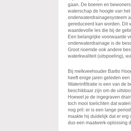
gaan. De boeren en bewoners
waterschap de hoogte van het w
onderwaterdrainagesysteem 
gereduceerd kan worden. Dit 
waardevolle les die bij de ge
Een belangrijke voorwaarde vo
onderwaterdrainage is de besc
Groot noemde ook andere bestu
waterkwaliteit (uitspoeling), w
Bij melkveehouder Bartlo Hooge
heeft enige jaren geleden een w
Waterinfiltratie is een van de
beschikbaar zijn om de uitsto
Hoewel je de ingegraven drain
toch mooi toelichten dat waterin
nog pril: er is een lange peri
maakte hij duidelijk dat er erg 
dus een maatwerk-oplossing di