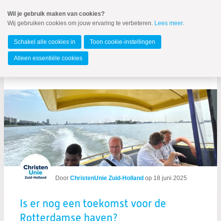
Spring
Wil je gebruik maken van cookies?
naar
Wij gebruiken cookies om jouw ervaring te verbeteren.
Lees meer
.
MENU
Spring
naar
Zuid-Holland
de
Schakel alle cookies in
Toon cookie-instellingen
inhoud
Spring
Alleen essentiële cookies
naar
Berichten over Wonen
het
hoofdmenu
Nieuws
VIZIER 2022-3
Nieuwsbrief Vizier
Landelijk nieuws ChristenUnie
Door
ChristenUnie Zuid-Holland
op
18 juni 2025
Is er nog een toekomst voor de
Rotterdamse haven?