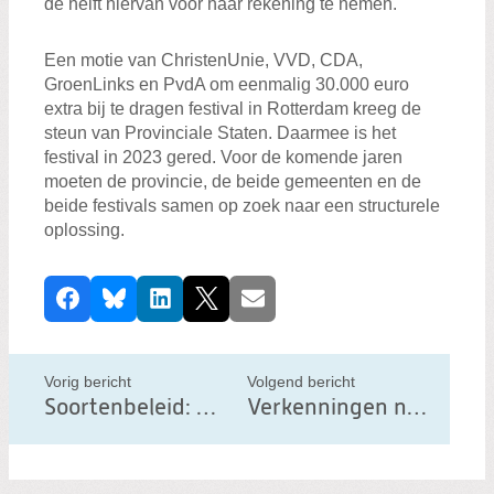
de helft hiervan voor haar rekening te nemen.
Een motie van ChristenUnie, VVD, CDA,
GroenLinks en PvdA om eenmalig 30.000 euro
extra bij te dragen festival in Rotterdam kreeg de
steun van Provinciale Staten. Daarmee is het
festival in 2023 gered. Voor de komende jaren
moeten de provincie, de beide gemeenten en de
beide festivals samen op zoek naar een structurele
oplossing.
D
Facebook
Bluesky
LinkedIn
X
E-mail
e
e
l
Vorig bericht
Volgend bericht
d
Soortenbeleid: Hoe gaan we om met flora en fauna
Verkenningen nieuw provinciebestuur gestart, Steven Datema: "geen tekentafel, maar keukentafel"
i
t