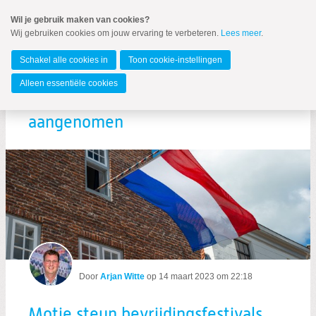
Spring
Wil je gebruik maken van cookies?
naar
Wij gebruiken cookies om jouw ervaring te verbeteren.
Lees meer
.
MENU
Spring
naar
Zuid-Holland
de
Schakel alle cookies in
Toon cookie-instellingen
inhoud
Spring
Alleen essentiële cookies
naar
Motie steun bevrijdingsfestivals
het
hoofdmenu
aangenomen
Nieuws
VIZIER 2022-3
Nieuwsbrief Vizier
Landelijk nieuws ChristenUnie
Door
Arjan Witte
op
14 maart 2023 om 22:18
Motie steun bevrijdingsfestivals