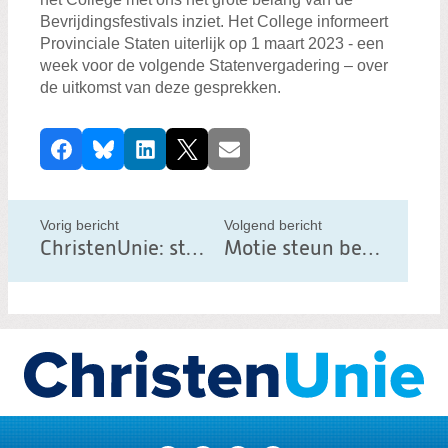
Bevrijdingsfestivals inziet. Het College informeert
Provinciale Staten uiterlijk op 1 maart 2023 - een
week voor de volgende Statenvergadering – over
de uitkomst van deze gesprekken.
D
Facebook
Bluesky
LinkedIn
X
E-mail
e
e
l
Vorig bericht
Volgend bericht
d
ChristenUnie: stop met vriendschapsband China
Motie steun bevrijdingsfestivals aangenomen
i
t
b
e
r
i
c