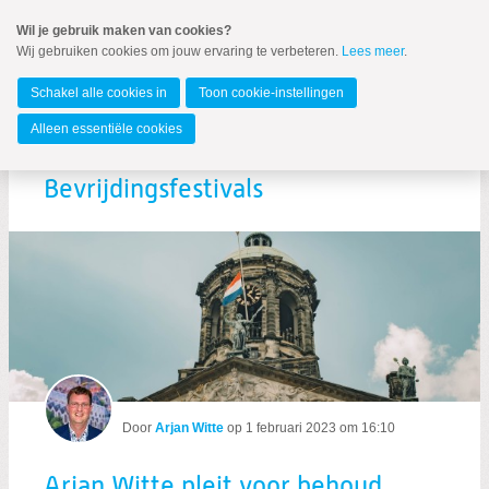
Spring
Wil je gebruik maken van cookies?
naar
Wij gebruiken cookies om jouw ervaring te verbeteren.
Lees meer
.
MENU
Spring
naar
Zuid-Holland
de
Schakel alle cookies in
Toon cookie-instellingen
inhoud
Spring
Alleen essentiële cookies
naar
Arjan Witte pleit voor behoud
het
hoofdmenu
Bevrijdingsfestivals
Nieuws
VIZIER 2022-3
Nieuwsbrief Vizier
Landelijk nieuws ChristenUnie
Door
Arjan Witte
op
1 februari 2023 om 16:10
Arjan Witte pleit voor behoud