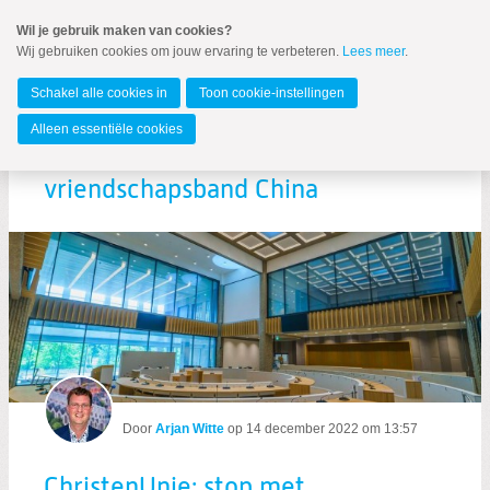
Spring
Wil je gebruik maken van cookies?
naar
Wij gebruiken cookies om jouw ervaring te verbeteren.
Lees meer
.
MENU
Spring
naar
Zuid-Holland
de
Schakel alle cookies in
Toon cookie-instellingen
inhoud
Spring
Alleen essentiële cookies
naar
ChristenUnie: stop met
het
hoofdmenu
vriendschapsband China
Nieuws
VIZIER 2022-3
Nieuwsbrief Vizier
Landelijk nieuws ChristenUnie
Door
Arjan Witte
op
14 december 2022 om 13:57
ChristenUnie: stop met